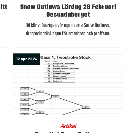
itt
Snow Outlaws Lördag 28 Februari
Gesundaberget
Då kör vi återigen vår egna serie Snow Outlaws,
dragracingtävlingen för amatören och proffsen.
12 apr 2024
Artikel