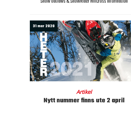
Snow Outlaws & SnowRider Hillcross information
31 mar 2020
Artikel
Nytt nummer finns ute 2 april