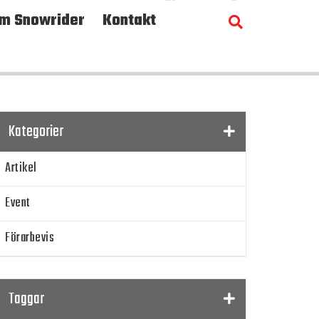
m Snowrider
Kontakt
Kategorier
Artikel
Event
Förarbevis
Program
Taggar
SnowRider TV