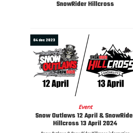
SnowRider Hillcross
04 dec 2023
Event
Snow Outlaws 12 April & SnowRide
Hillcross 13 April 2024