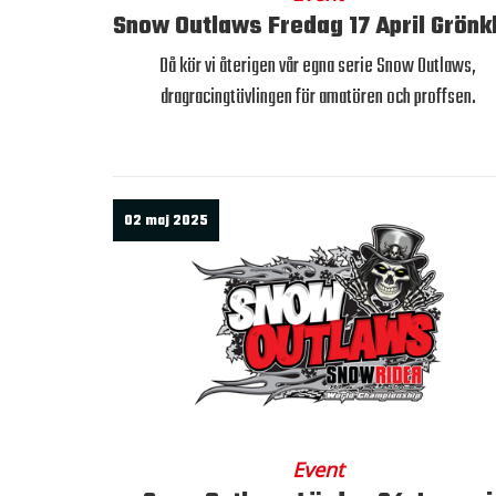
Snow Outlaws Fredag 17 April Grönkl
Då kör vi återigen vår egna serie Snow Outlaws,
dragracingtävlingen för amatören och proffsen.
02 maj 2025
Event