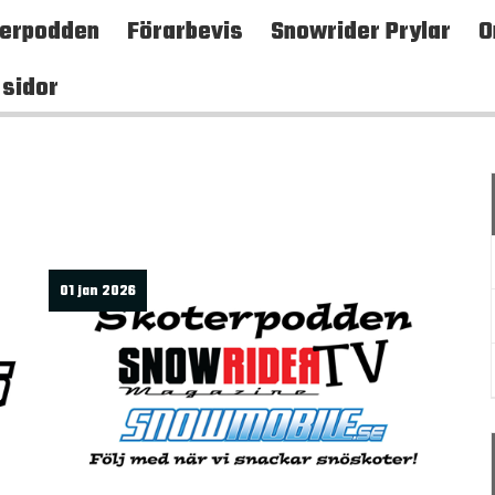
terpodden
Förarbevis
Snowrider Prylar
O
 sidor
01 jan 2026