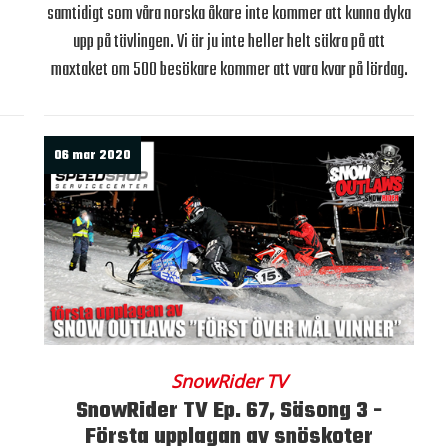
samtidigt som våra norska åkare inte kommer att kunna dyka
upp på tävlingen. Vi är ju inte heller helt säkra på att
maxtaket om 500 besökare kommer att vara kvar på lördag.
06 mar 2020
SnowRider TV
SnowRider TV Ep. 67, Säsong 3 -
Första upplagan av snöskoter