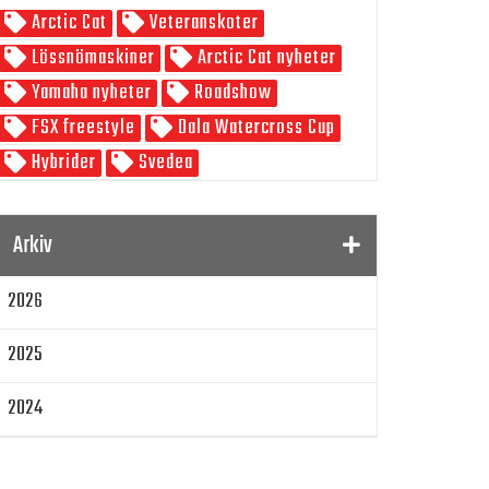
Arctic Cat
Veteranskoter
Skoterpodden
Lössnömaskiner
Arctic Cat nyheter
Yamaha nyheter
Roadshow
FSX freestyle
Dala Watercross Cup
Hybrider
Svedea
SnowRider Weekend
Watwercross
Gamla Nummer
Tucker Hibbert
Arkiv
SnowRider Hoddie
Garmin
Lynx
2026
pDrive
Zeppelinarn
Snöskoterkläder
TOBE
FXR
2025
Klim
Jethwear
Arctic Cat ZR 200
Laga mat
Mattias Jonsson
2024
Gammal snöskoter
Resultat
2023
Lisa Sundberg
IQ Trippeln