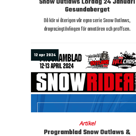
Snow Outlaws Lördag 24 Januari
Gesundaberget
Då kör vi återigen vår egna serie Snow Outlaws,
dragracingtävlingen för amatören och proffsen.
12 apr 2024
Artikel
Programblad Snow Outlaws &