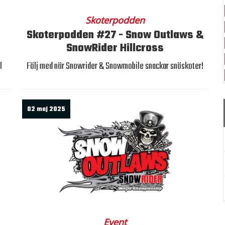
Skoterpodden
Skoterpodden #27 - Snow Outlaws &
SnowRider Hillcross
l
Följ med när Snowrider & Snowmobile snackar snöskoter!
02 maj 2025
Event