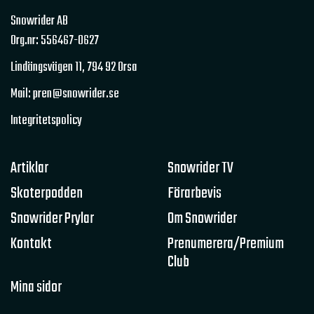
Snowrider AB
Org.nr: 556467-0627
Lindängsvägen 11,
794 92 Orsa
Mail: pren@snowrider.se
Integritetspolicy
Artiklar
Snowrider TV
Skoterpodden
Förarbevis
Snowrider Prylar
Om Snowrider
Kontakt
Prenumerera/Premium
Club
Mina sidor