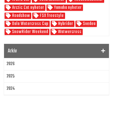
Skoterpodden
Arctic Cat nyheter
Yamaha nyheter
Roadshow
FSX freestyle
Dala Watercross Cup
Hybrider
Svedea
SnowRider Weekend
Watwercross
Gamla Nummer
Tucker Hibbert
SnowRider Hoddie
Garmin
Lynx
pDrive
Arkiv
Zeppelinarn
Snöskoterkläder
TOBE
FXR
2026
Klim
Jethwear
Arctic Cat ZR 200
Laga mat
Mattias Jonsson
2025
Gammal snöskoter
Resultat
Lisa Sundberg
IQ Trippeln
Topphastiget
2024
Jämföra snöskotrar
Maptum Performance
2023
Originalbox
Effektöka
Chippa
Original ECU
Loggning
Mappning
MapTun