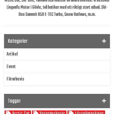
Arctic Cat, Ski-Doo, Yamaha och massor av andra märken. Vi besöker
Lingvalls Motor i Gävle, två butiker med ett riktigt stort utbud. Ski-
Doo Summit 850 E-TEC Turbo, Snow Outlaws, m.m.
Kategorier
Artikel
Event
Förarbevis
Program
Taggar
SnowRider TV
Arctic Cat
Veteranskoter
Lössnömaskiner