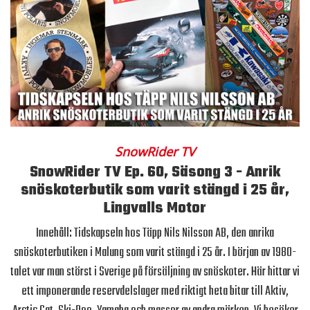
SnowRider TV
SnowRider TV Ep. 60, Säsong 3 - Anrik
snöskoterbutik som varit stängd i 25 år,
Lingvalls Motor
Innehåll: Tidskapseln hos Täpp Nils Nilsson AB, den anrika
snöskoterbutiken i Malung som varit stängd i 25 år. I början av 1980-
talet var man störst i Sverige på försäljning av snöskoter. Här hittar vi
ett imponerande reservdelslager med riktigt heta bitar till Aktiv,