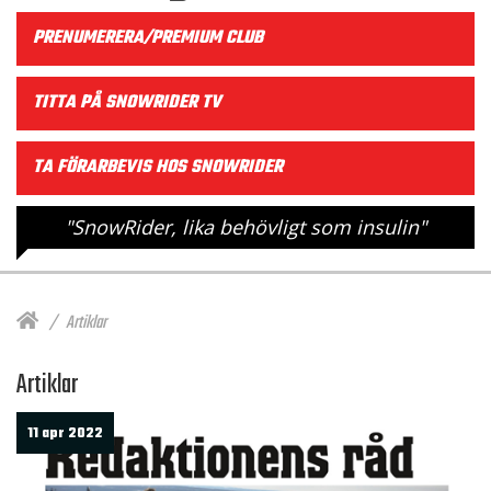
PRENUMERERA/PREMIUM CLUB
TITTA PÅ SNOWRIDER TV
TA FÖRARBEVIS HOS SNOWRIDER
"SnowRider, lika behövligt som insulin"
Artiklar
Artiklar
11 apr 2022