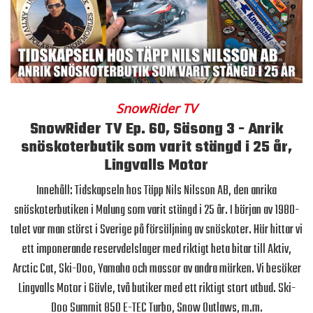
SnowRider TV
SnowRider TV Ep. 60, Säsong 3 - Anrik
snöskoterbutik som varit stängd i 25 år,
Lingvalls Motor
Innehåll: Tidskapseln hos Täpp Nils Nilsson AB, den anrika
snöskoterbutiken i Malung som varit stängd i 25 år. I början av 1980-
talet var man störst i Sverige på försäljning av snöskoter. Här hittar vi
ett imponerande reservdelslager med riktigt heta bitar till Aktiv,
Arctic Cat, Ski-Doo, Yamaha och massor av andra märken. Vi besöker
Lingvalls Motor i Gävle, två butiker med ett riktigt stort utbud. Ski-
Doo Summit 850 E-TEC Turbo, Snow Outlaws, m.m.