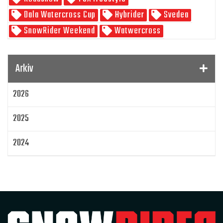
Dala Watercross Cup
Hybrider
Svedea
SnowRider Weekend
Watwercross
Gamla Nummer
Tucker Hibbert
SnowRider Hoddie
Garmin
Lynx
pDrive
Arkiv
Zeppelinarn
Snöskoterkläder
TOBE
FXR
2026
Klim
Jethwear
Arctic Cat ZR 200
Laga mat
Mattias Jonsson
2025
Gammal snöskoter
Resultat
Lisa Sundberg
IQ Trippeln
Topphastiget
2024
Jämföra snöskotrar
Maptum Performance
2023
Originalbox
Effektöka
Chippa
Original ECU
Loggning
Mappning
MapTun
2022
300 hästkrafter
Snow outlaws
2021
Encylindrig tvåtaktsmotor med EBK