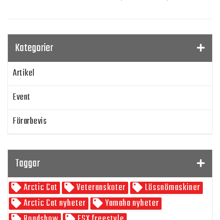
Kategorier
Artikel
Event
Förarbevis
Program
Taggar
SnowRider TV
Arctic Cat
Veteranskoter
Lössnömaskiner
Skoterpodden
Arctic Cat nyheter
Yamaha nyheter
Roadshow
FSX freestyle