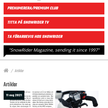
PRENUMERERA/PREMIUM CLUB
TITTA PÅ SNOWRIDER TV
TA FÖRARBEVIS HOS SNOWRIDER
"SnowRider Magazine, sending it since 1997"
Artiklar
Artiklar
11 aug 2021