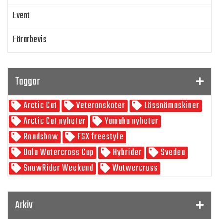
Event
Förarbevis
Program
Taggar
SnowRider TV
Arctic Cat
Veteranskoter
Lössnömaskiner
Skoterpodden
Arctic Cat nyheter
Yamaha nyheter
Roadshow
FSX freestyle
Dala Watercross Cup
Hybrider
Svedea
SnowRider Weekend
Watwercross
Gamla Nummer
Tucker Hibbert
SnowRider Hoddie
Garmin
Lynx
pDrive
Arkiv
Zeppelinarn
Snöskoterkläder
TOBE
FXR