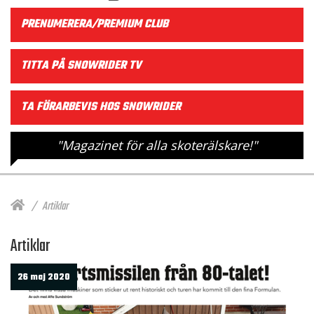
PRENUMERERA/PREMIUM CLUB
TITTA PÅ SNOWRIDER TV
TA FÖRARBEVIS HOS SNOWRIDER
"Magazinet för alla skoterälskare!"
Artiklar
Artiklar
26 maj 2020