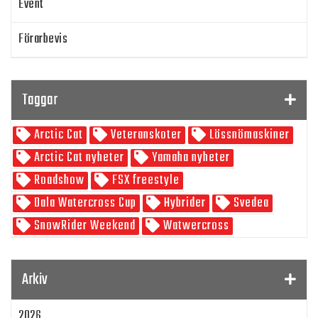
Event
Förarbevis
Program
Taggar
SnowRider TV
Arctic Cat
Veteranskoter
Lössnömaskiner
Skoterpodden
Arctic Cat nyheter
Yamaha nyheter
Roadshow
FSX freestyle
Dala Watercross Cup
Hybrider
Svedea
SnowRider Weekend
Watwercross
Gamla Nummer
Tucker Hibbert
SnowRider Hoddie
Garmin
Lynx
pDrive
Arkiv
Zeppelinarn
Snöskoterkläder
TOBE
FXR
2026
Klim
Jethwear
Arctic Cat ZR 200