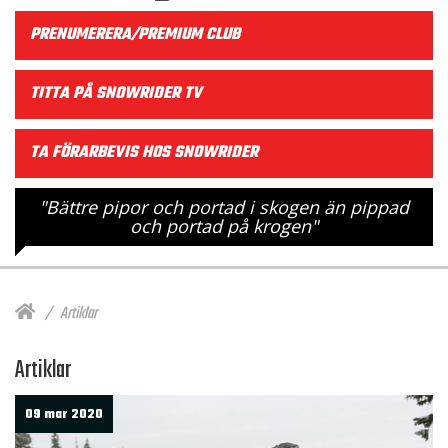
PRENUMERERA/PREMIUM CLUB
TITTA PÅ SNOWRIDER TV
TA FÖRARBEVIS HOS SNOWRIDER
"Bättre pipor och portad i skogen än pippad
och portad på krogen"
Artiklar
Artiklar
09 mar 2020