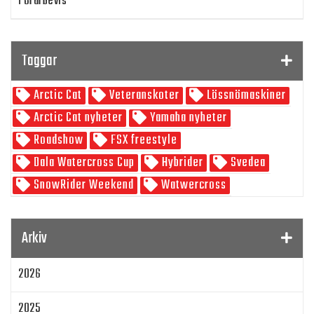
Förarbevis
Program
Taggar
SnowRider TV
Arctic Cat
Veteranskoter
Lössnömaskiner
Skoterpodden
Arctic Cat nyheter
Yamaha nyheter
Roadshow
FSX freestyle
Dala Watercross Cup
Hybrider
Svedea
SnowRider Weekend
Watwercross
Gamla Nummer
Tucker Hibbert
SnowRider Hoddie
Garmin
Lynx
pDrive
Arkiv
Zeppelinarn
Snöskoterkläder
TOBE
FXR
2026
Klim
Jethwear
Arctic Cat ZR 200
Laga mat
Mattias Jonsson
2025