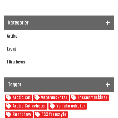
Kategorier
Artikel
Event
Förarbevis
Program
Taggar
SnowRider TV
Arctic Cat
Veteranskoter
Lössnömaskiner
Skoterpodden
Arctic Cat nyheter
Yamaha nyheter
Roadshow
FSX freestyle