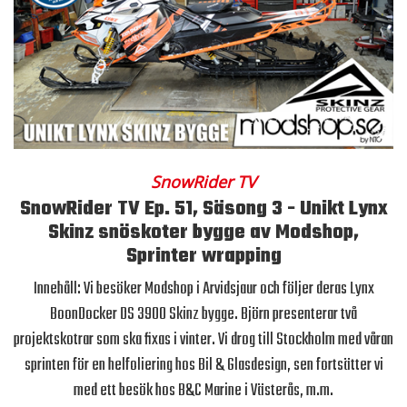
SnowRider TV
SnowRider TV Ep. 51, Säsong 3 - Unikt Lynx
Skinz snöskoter bygge av Modshop,
Sprinter wrapping
Innehåll: Vi besöker Modshop i Arvidsjaur och följer deras Lynx
BoonDocker DS 3900 Skinz bygge. Björn presenterar två
projektskotrar som ska fixas i vinter. Vi drog till Stockholm med våran
sprinten för en helfoliering hos Bil & Glasdesign, sen fortsätter vi
med ett besök hos B&C Marine i Västerås, m.m.