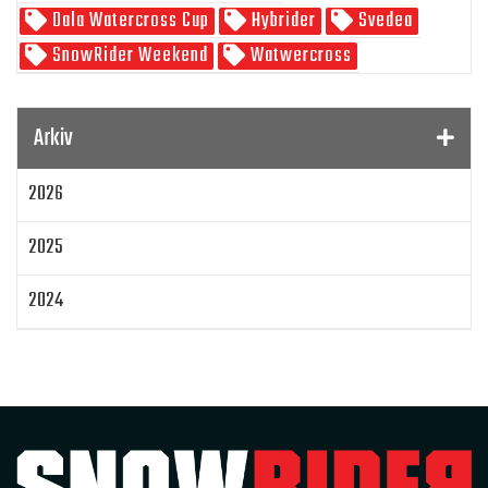
Dala Watercross Cup
Hybrider
Svedea
SnowRider Weekend
Watwercross
Gamla Nummer
Tucker Hibbert
SnowRider Hoddie
Garmin
Lynx
pDrive
Arkiv
Zeppelinarn
Snöskoterkläder
TOBE
FXR
2026
Klim
Jethwear
Arctic Cat ZR 200
Laga mat
Mattias Jonsson
2025
Gammal snöskoter
Resultat
Lisa Sundberg
IQ Trippeln
Topphastiget
2024
Jämföra snöskotrar
Maptum Performance
2023
Originalbox
Effektöka
Chippa
Original ECU
Loggning
Mappning
MapTun
2022
300 hästkrafter
Snow outlaws
2021
Encylindrig tvåtaktsmotor med EBK