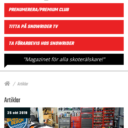
PRENUMERERA/PREMIUM CLUB
TITTA PÅ SNOWRIDER TV
TA FÖRARBEVIS HOS SNOWRIDER
"Magazinet för alla skoterälskare!"
Artiklar
Artiklar
25 okt 2019