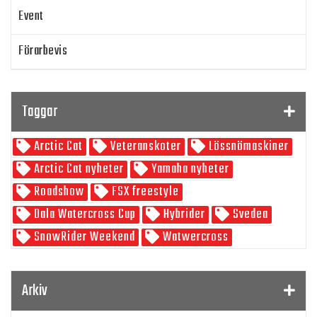
Event
Förarbevis
Program
Taggar
SnowRider TV
Arctic Cat
Veteranskoter
Lössnömaskiner
Skoterpodden
Arctic Cat nyheter
Yamaha nyheter
Roadshow
FSX freestyle
Dala Watercross Cup
Hybrider
Svedea
SnowRider Weekend
Watwercross
Gamla Nummer
Tucker Hibbert
SnowRider Hoddie
Garmin
Lynx
pDrive
Arkiv
Zeppelinarn
Snöskoterkläder
TOBE
FXR