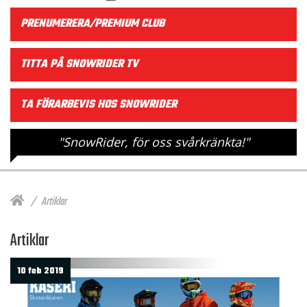
PRENUMERERA/PREMIUM CLUB
TITTA PÅ SNOWRIDER TV
TA FÖRARBEVIS HOS SNOWRIDER
"SnowRider, för oss svårkränkta!"
Artiklar
Artiklar
10 feb 2019