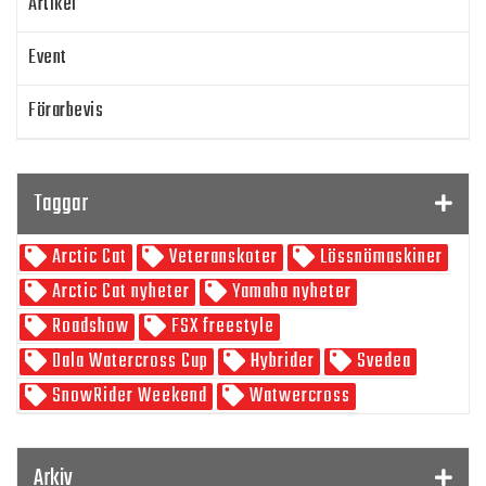
Artikel
Event
Förarbevis
Program
Taggar
SnowRider TV
Arctic Cat
Veteranskoter
Lössnömaskiner
Skoterpodden
Arctic Cat nyheter
Yamaha nyheter
Roadshow
FSX freestyle
Dala Watercross Cup
Hybrider
Svedea
SnowRider Weekend
Watwercross
Gamla Nummer
Tucker Hibbert
SnowRider Hoddie
Garmin
Lynx
pDrive
Arkiv