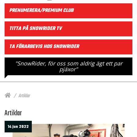
PRENUMERERA/PREMIUM CLUB
TITTA PÅ SNOWRIDER TV
TA FÖRARBEVIS HOS SNOWRIDER
"SnowRider, för oss som aldrig ägt ett par
pjäxor"
Artiklar
Artiklar
14 jun 2022