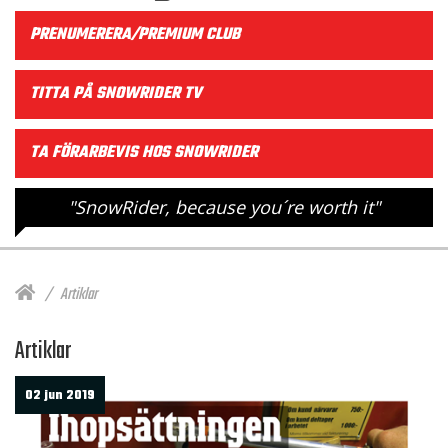
PRENUMERERA/PREMIUM CLUB
TITTA PÅ SNOWRIDER TV
TA FÖRARBEVIS HOS SNOWRIDER
"SnowRider, because you´re worth it"
Artiklar
Artiklar
02 jun 2019