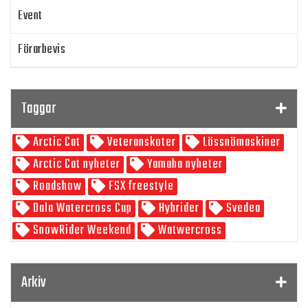
Event
Förarbevis
Program
Taggar
SnowRider TV
Arctic Cat
Veteranskoter
Lössnömaskiner
Skoterpodden
Arctic Cat nyheter
Yamaha nyheter
Roadshow
FSX freestyle
Dala Watercross Cup
Hybrider
Svedea
SnowRider Weekend
Watwercross
Gamla Nummer
Tucker Hibbert
SnowRider Hoddie
Garmin
Lynx
pDrive
Arkiv
Zeppelinarn
Snöskoterkläder
TOBE
FXR