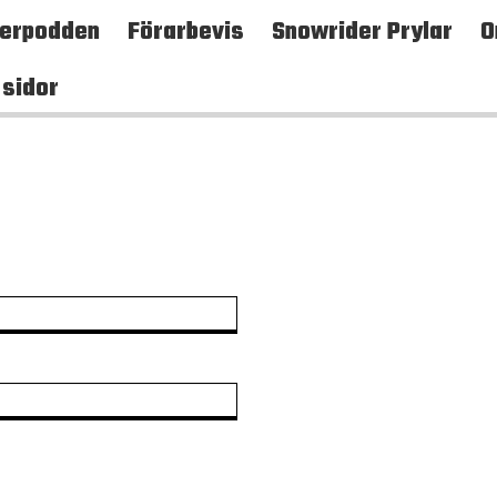
terpodden
Förarbevis
Snowrider Prylar
O
 sidor