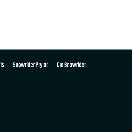
is
Snowrider Prylar
Om Snowrider