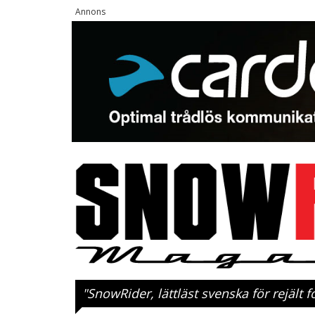
"SnowRider, lättläst svenska för rejält f