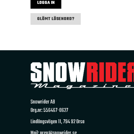
GLÖMT LÖSENORD?
Snowrider AB
Org.nr: 556467-0627
Lindängsvägen 11,
794 92 Orsa
Mail: pren@snowrider.se