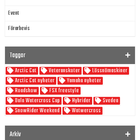
Event
Förarbevis
Program
Taggar
SnowRider TV
Arctic Cat
Veteranskoter
Lössnömaskiner
Skoterpodden
Arctic Cat nyheter
Yamaha nyheter
Roadshow
FSX freestyle
Dala Watercross Cup
Hybrider
Svedea
SnowRider Weekend
Watwercross
Gamla Nummer
Tucker Hibbert
SnowRider Hoddie
Garmin
Lynx
pDrive
Arkiv