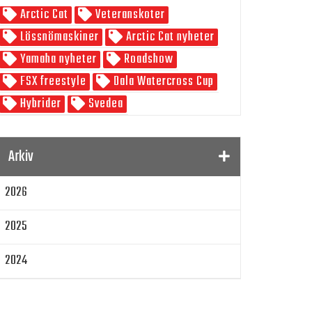
Arctic Cat
Veteranskoter
Skoterpodden
Lössnömaskiner
Arctic Cat nyheter
Yamaha nyheter
Roadshow
FSX freestyle
Dala Watercross Cup
Hybrider
Svedea
SnowRider Weekend
Watwercross
Gamla Nummer
Tucker Hibbert
Arkiv
SnowRider Hoddie
Garmin
Lynx
2026
pDrive
Zeppelinarn
Snöskoterkläder
TOBE
FXR
2025
Klim
Jethwear
Arctic Cat ZR 200
Laga mat
Mattias Jonsson
2024
Gammal snöskoter
Resultat
2023
Lisa Sundberg
IQ Trippeln