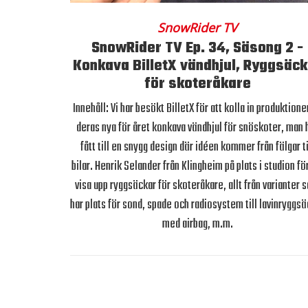
SnowRider TV
SnowRider TV Ep. 34, Säsong 2 -
Konkava BilletX vändhjul, Ryggsäck
för skoteråkare
Innehåll: Vi har besökt BilletX för att kolla in produktione
deras nya för året konkava vändhjul för snöskoter, man 
fått till en snygg design där idéen kommer från fälgar ti
bilar. Henrik Selander från Klingheim på plats i studion för
visa upp ryggsäckar för skoteråkare, allt från varianter 
har plats för sond, spade och radiosystem till lavinryggs
med airbag, m.m.