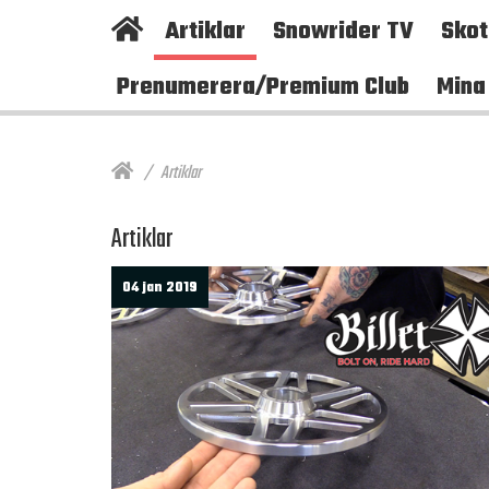
Artiklar
Snowrider TV
Sko
Prenumerera/Premium Club
Mina
Artiklar
Artiklar
04 jan 2019