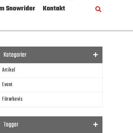
m Snowrider
Kontakt
Kategorier
Artikel
Event
Förarbevis
Program
Taggar
SnowRider TV