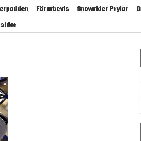
terpodden
Förarbevis
Snowrider Prylar
O
 sidor