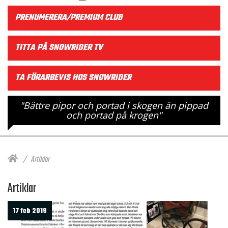
PRENUMERERA/PREMIUM CLUB
TITTA PÅ SNOWRIDER TV
TA FÖRARBEVIS HOS SNOWRIDER
"Bättre pipor och portad i skogen än pippad
och portad på krogen"
Artiklar
Artiklar
17 feb 2019