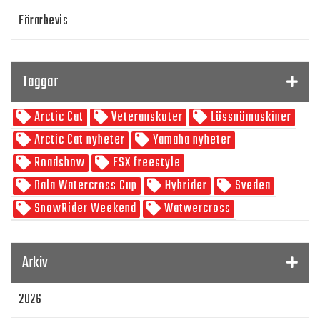
Förarbevis
Program
Taggar
SnowRider TV
Arctic Cat
Veteranskoter
Lössnömaskiner
Skoterpodden
Arctic Cat nyheter
Yamaha nyheter
Roadshow
FSX freestyle
Dala Watercross Cup
Hybrider
Svedea
SnowRider Weekend
Watwercross
Gamla Nummer
Tucker Hibbert
SnowRider Hoddie
Garmin
Lynx
pDrive
Arkiv
Zeppelinarn
Snöskoterkläder
TOBE
FXR
2026
Klim
Jethwear
Arctic Cat ZR 200