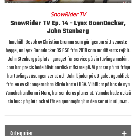
SnowRider TV
SnowRider TV Ep. 14 - Lynx BoonDocker,
John Stenberg
Innehåll: Besök av Christian Broman som går igenom sitt senaste
bygge, en Lynx Boondocker DS 850 från 2018 som modifierats rejält.
John Stenberg på plats i garaget för service på sin tävlingsmaskin,
som han precis hade blivit nordisk mästare på. Vi passar på att fråga
hur tävlingssäsongen ser ut och John bjuder på ett galet ögonblick
från en av säsongerna han körde borta i USA. Vi hälsar på hos de nya
Yamaha handlarna i Mora, hur ser deras planer ut. Yamaha hade också
sin buss på plats och vi får en genomgång hur den ser ut inuti, m.m.
Kategorier