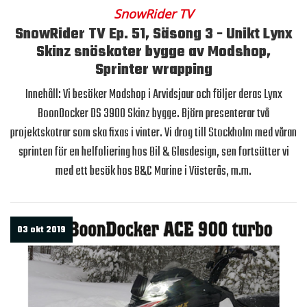
SnowRider TV
SnowRider TV Ep. 51, Säsong 3 - Unikt Lynx
Skinz snöskoter bygge av Modshop,
Sprinter wrapping
Innehåll: Vi besöker Modshop i Arvidsjaur och följer deras Lynx
BoonDocker DS 3900 Skinz bygge. Björn presenterar två
projektskotrar som ska fixas i vinter. Vi drog till Stockholm med våran
sprinten för en helfoliering hos Bil & Glasdesign, sen fortsätter vi
med ett besök hos B&C Marine i Västerås, m.m.
03 okt 2019