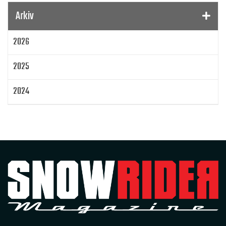
SnowRider Hoddie
Garmin
Lynx
pDrive
Arkiv
Zeppelinarn
Snöskoterkläder
TOBE
FXR
2026
Klim
Jethwear
Arctic Cat ZR 200
Laga mat
Mattias Jonsson
2025
Gammal snöskoter
Resultat
Lisa Sundberg
IQ Trippeln
Topphastiget
2024
Jämföra snöskotrar
Maptum Performance
2023
Originalbox
Effektöka
Chippa
Original ECU
Loggning
Mappning
MapTun
2022
300 hästkrafter
Snow outlaws
2021
Encylindrig tvåtaktsmotor med EBK
Snowrider Magazine
Extrakylaren
2020
Bromsning av bensin
Det encylindriga undret
2019
Skoternyheter 2021
EZ Flares
Race Sleds