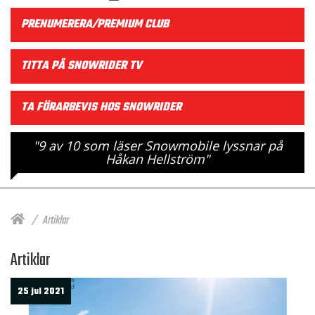
PRENUMERERA/PREMIUM CLUB
TITTA PÅ SNOWRIDER TV
TA FÖRARBEVIS HOS SNOWRIDER
"9 av 10 som läser Snowmobile lyssnar på
Håkan Hellström"
Artiklar
Artiklar
25 jul 2021