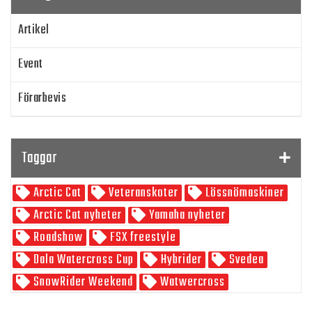
Artikel
Event
Förarbevis
Program
Taggar
SnowRider TV
Arctic Cat
Veteranskoter
Lössnömaskiner
Skoterpodden
Arctic Cat nyheter
Yamaha nyheter
Roadshow
FSX freestyle
Dala Watercross Cup
Hybrider
Svedea
SnowRider Weekend
Watwercross
Gamla Nummer
Tucker Hibbert