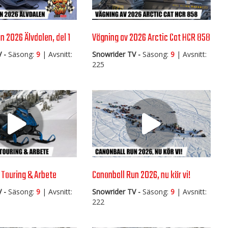
n 2026 Älvdalen, del 1
Vägning av 2026 Arctic Cat HCR 858
 -
Säsong:
9
| Avsnitt:
Snowrider TV -
Säsong:
9
| Avsnitt:
225
 Touring & Arbete
Canonball Run 2026, nu kör vi!
 -
Säsong:
9
| Avsnitt:
Snowrider TV -
Säsong:
9
| Avsnitt:
222