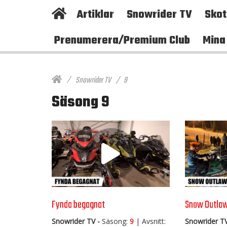
Artiklar
Snowrider TV
Sko
Prenumerera/Premium Club
Mina
Snowrider TV
9
Säsong 9
Fynda begagnat
Snow Outla
Snowrider TV -
Säsong:
9
| Avsnitt:
Snowrider TV