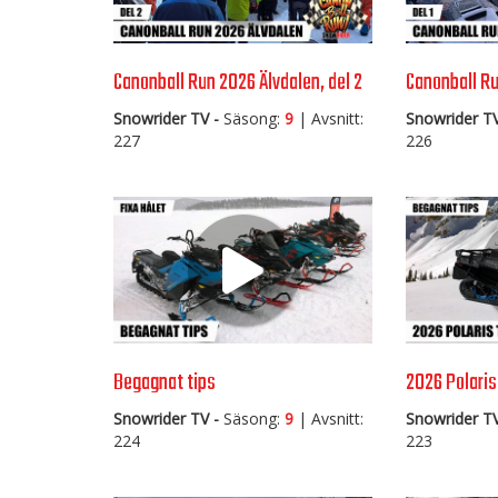
Canonball Run 2026 Älvdalen, del 2
Canonball Ru
Snowrider TV -
Säsong:
9
| Avsnitt:
Snowrider TV
227
226
Begagnat tips
2026 Polaris
Snowrider TV -
Säsong:
9
| Avsnitt:
Snowrider TV
224
223