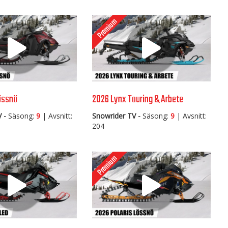
össnö
2026 Lynx Touring & Arbete
 -
Säsong:
9
| Avsnitt:
Snowrider TV -
Säsong:
9
| Avsnitt:
204