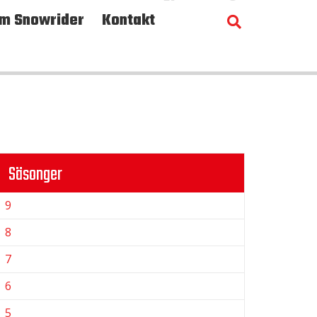
m Snowrider
Kontakt
Säsonger
9
8
7
6
5