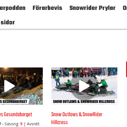
terpodden
Förarbevis
Snowrider Prylar
O
 sidor
ws Gesundaberget
Snow Outlaws & SnowRider
Hillcross
 -
Säsong:
9
| Avsnitt: