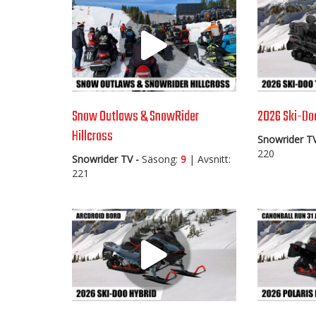
Snow Outlaws & SnowRider
2026 Ski-Do
Hillcross
Snowrider TV
220
Snowrider TV -
Säsong:
9
| Avsnitt:
221