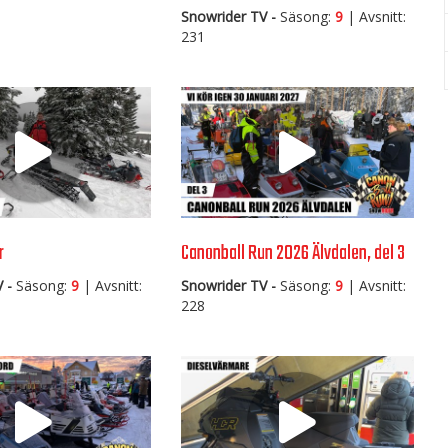
Snowrider TV -
Säsong:
9
| Avsnitt:
231
r
Canonball Run 2026 Älvdalen, del 3
 -
Säsong:
9
| Avsnitt:
Snowrider TV -
Säsong:
9
| Avsnitt:
228