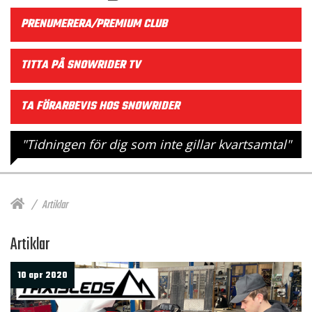
PRENUMERERA/PREMIUM CLUB
TITTA PÅ SNOWRIDER TV
TA FÖRARBEVIS HOS SNOWRIDER
"Tidningen för dig som inte gillar kvartsamtal"
Artiklar
Artiklar
10 apr 2020