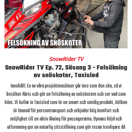
SnowRider TV
SnowRider TV Ep. 72, Säsong 3 - Felsökning
av snöskoter, Taxisled
Innehåll: En av våra projektmaskiner går inte som den ska, så vi
besöker Abris och gör en felsökning av snöskotern och ser vad som
hänt. Vi kollar in Taxisled som är en smart och smidig produkt, kälken
är ämnad för persontransport och erbjuder hög komfort och
möjlighet till en aktiv åkning för passagerarna. Dynans höjd och
utformning ger en naturlig sittställning som gör resan trevligare då