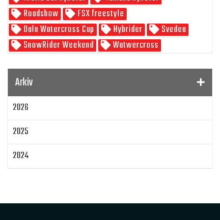
Roadshow
FSX freestyle
Dala Watercross Cup
Hybrider
Svedea
SnowRider Weekend
Watwercross
Gamla Nummer
Tucker Hibbert
SnowRider Hoddie
Garmin
Lynx
pDrive
Arkiv
Zeppelinarn
Snöskoterkläder
TOBE
FXR
2026
Klim
Jethwear
Arctic Cat ZR 200
Laga mat
Mattias Jonsson
2025
Gammal snöskoter
Resultat
Lisa Sundberg
IQ Trippeln
Topphastiget
2024
Jämföra snöskotrar
Maptum Performance
2023
Originalbox
Effektöka
Chippa
Original ECU
Loggning
Mappning
MapTun
2022
300 hästkrafter
Snow outlaws