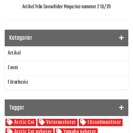
Artikel från SnowRider Magazine nummer 2 19/20
Kategorier
Artikel
Event
Förarbevis
Program
Taggar
SnowRider TV
Arctic Cat
Veteranskoter
Lössnömaskiner
Skoterpodden
Arctic Cat nyheter
Yamaha nyheter