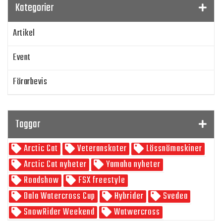
Kategorier
Artikel
Event
Förarbevis
Program
Taggar
SnowRider TV
Arctic Cat
Veteranskoter
Lössnömaskiner
Skoterpodden
Arctic Cat nyheter
Yamaha nyheter
Roadshow
FSX freestyle
Dala Watercross Cup
Hybrider
Svedea
SnowRider Weekend
Watwercross