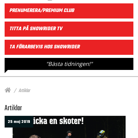
PRENUMERERA/PREMIUM CLUB
TITTA PÅ SNOWRIDER TV
TA FÖRARBEVIS HOS SNOWRIDER
"Bästa tidningen!"
Artiklar
Artiklar
25 maj 2019