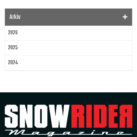
Gamla Nummer
Tucker Hibbert
SnowRider Hoddie
Garmin
Lynx
pDrive
Arkiv
Zeppelinarn
Snöskoterkläder
TOBE
FXR
2026
Klim
Jethwear
Arctic Cat ZR 200
Laga mat
Mattias Jonsson
2025
Gammal snöskoter
Resultat
Lisa Sundberg
IQ Trippeln
Topphastiget
2024
Jämföra snöskotrar
Maptum Performance
2023
Originalbox
Effektöka
Chippa
Original ECU
Loggning
Mappning
MapTun
2022
300 hästkrafter
Snow outlaws
2021
Encylindrig tvåtaktsmotor med EBK
Snowrider Magazine
Extrakylaren
2020
Bromsning av bensin
Det encylindriga undret