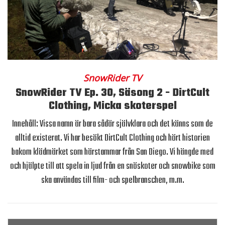
SnowRider TV
SnowRider TV Ep. 30, Säsong 2 - DirtCult
Clothing, Micka skoterspel
Innehåll: Vissa namn är bara sådär självklara och det känns som de
alltid existerat. Vi har besökt DirtCult Clothing och hört historien
bakom klädmärket som härstammar från San Diego. Vi hängde med
och hjälpte till att spela in ljud från en snöskoter och snowbike som
ska användas till film- och spelbranschen, m.m.