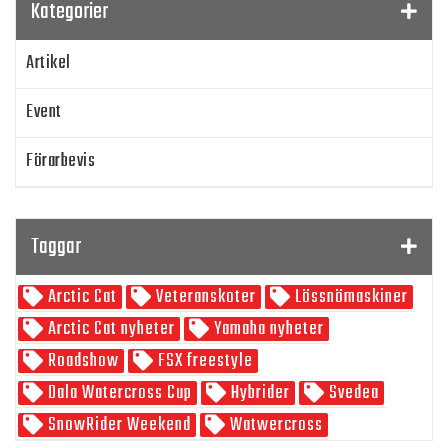
Kategorier
Artikel
Event
Förarbevis
Program
Taggar
SnowRider TV
Arctic Cat
Veteranskoter
Lössnömaskiner
Skoterpodden
Arctic Cat nyheter
Yamaha nyheter
Roadshow
FSX freestyle
Dala Watercross Cup
Hybrider
Svedea
SnowRider Weekend
Watwercross