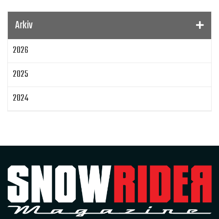
Gamla Nummer
Tucker Hibbert
SnowRider Hoddie
Garmin
Lynx
pDrive
Arkiv
Zeppelinarn
Snöskoterkläder
TOBE
FXR
2026
Klim
Jethwear
Arctic Cat ZR 200
Laga mat
Mattias Jonsson
2025
Gammal snöskoter
Resultat
Lisa Sundberg
IQ Trippeln
Topphastiget
2024
Jämföra snöskotrar
Maptum Performance
2023
Originalbox
Effektöka
Chippa
Original ECU
Loggning
Mappning
MapTun
2022
300 hästkrafter
Snow outlaws
2021
Encylindrig tvåtaktsmotor med EBK
Snowrider Magazine
Extrakylaren
2020
Bromsning av bensin
Det encylindriga undret
2019