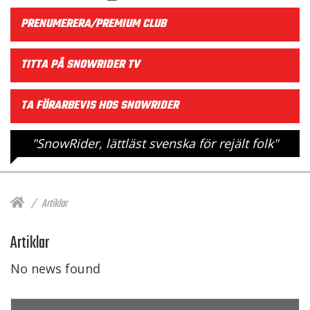
PRENUMERERA/PREMIUM CLUB
TITTA PÅ SNOWRIDER TV
TA FÖRARBEVIS HOS SNOWRIDER
"SnowRider, lättläst svenska för rejält folk"
Artiklar
Artiklar
No news found