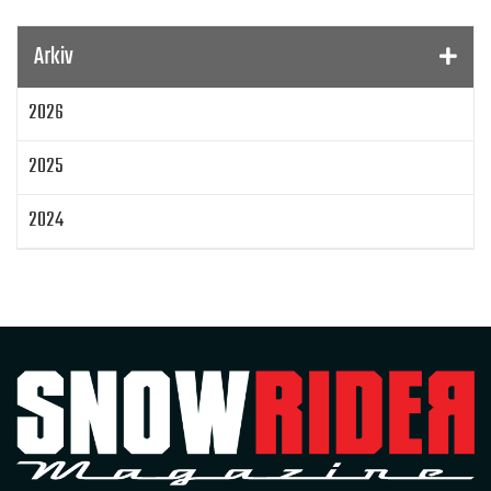
Gamla Nummer
Tucker Hibbert
SnowRider Hoddie
Garmin
Lynx
pDrive
Arkiv
Zeppelinarn
Snöskoterkläder
TOBE
FXR
2026
Klim
Jethwear
Arctic Cat ZR 200
Laga mat
Mattias Jonsson
2025
Gammal snöskoter
Resultat
Lisa Sundberg
IQ Trippeln
Topphastiget
2024
Jämföra snöskotrar
Maptum Performance
2023
Originalbox
Effektöka
Chippa
Original ECU
Loggning
Mappning
MapTun
2022
300 hästkrafter
Snow outlaws
2021
Encylindrig tvåtaktsmotor med EBK
Snowrider Magazine
Extrakylaren
2020
Bromsning av bensin
Det encylindriga undret
2019