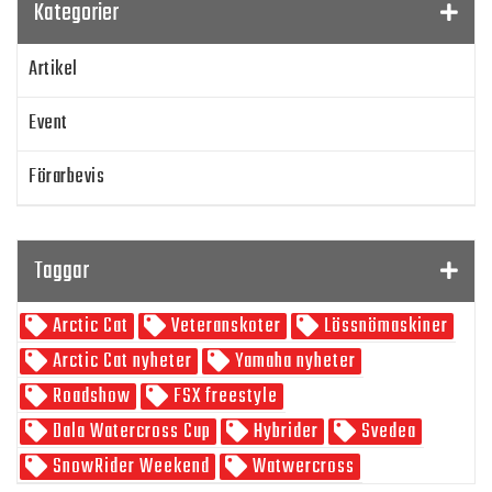
Kategorier
Artikel
Event
Förarbevis
Program
Taggar
SnowRider TV
Arctic Cat
Veteranskoter
Lössnömaskiner
Skoterpodden
Arctic Cat nyheter
Yamaha nyheter
Roadshow
FSX freestyle
Dala Watercross Cup
Hybrider
Svedea
SnowRider Weekend
Watwercross