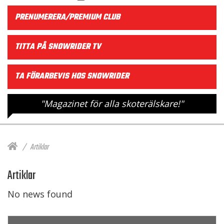
PRENUMERERA/PREMIUM CLUB
TITTA PÅ SNOWRIDER TV
TA FÖRARBEVIS HOS SNOWRIDER
"Magazinet för alla skoterälskare!"
Artiklar
Artiklar
No news found