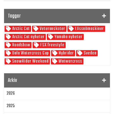
Program
Taggar
SnowRider TV
Arctic Cat
Veteranskoter
Lössnömaskiner
Skoterpodden
Arctic Cat nyheter
Yamaha nyheter
Roadshow
FSX freestyle
Dala Watercross Cup
Hybrider
Svedea
SnowRider Weekend
Watwercross
Gamla Nummer
Tucker Hibbert
SnowRider Hoddie
Garmin
Lynx
pDrive
Arkiv
Zeppelinarn
Snöskoterkläder
TOBE
FXR
2026
Klim
Jethwear
Arctic Cat ZR 200
Laga mat
Mattias Jonsson
2025
Gammal snöskoter
Resultat
Lisa Sundberg