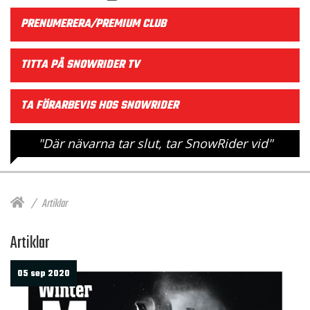
PRENUMERERA/PREMIUM CLUB
TITTA PÅ SNOWRIDER TV
TA FÖRARBEVIS HOS SNOWRIDER
"Där nävarna tar slut, tar SnowRider vid"
Artiklar
Artiklar
05 sep 2020