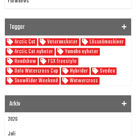
Förarbevis
Program
Taggar
SnowRider TV
Arctic Cat
Veteranskoter
Lössnömaskiner
Skoterpodden
Arctic Cat nyheter
Yamaha nyheter
Roadshow
FSX freestyle
Dala Watercross Cup
Hybrider
Svedea
SnowRider Weekend
Watwercross
Gamla Nummer
Tucker Hibbert
SnowRider Hoddie
Garmin
Lynx
pDrive
Arkiv
Zeppelinarn
Snöskoterkläder
TOBE
FXR
2026
Klim
Jethwear
Arctic Cat ZR 200
Laga mat
Mattias Jonsson
Juli