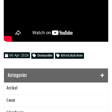
06
Apr
2026
Skoterpodden
600 mil på på skoter
Kategorier
Artikel
Event