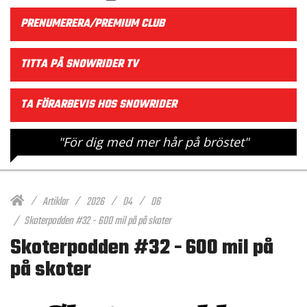
PRENUMERERA/PREMIUM CLUB
TITTA PÅ SNOWRIDER TV
TA FÖRARBEVIS HOS SNOWRIDER
"För dig med mer hår på bröstet"
Artiklar
2026
04
06
Skoterpodden #32 - 600 mil på på skoter
Skoterpodden #32 - 600 mil på
på skoter