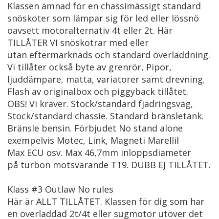
Klassen ämnad för en chassimässigt standard
snöskoter som lämpar sig för led eller lössnö
oavsett motoralternativ 4t eller 2t. Här
TILLÅTER VI snöskotrar med eller
utan eftermarknads och standard överladdning.
Vi tillåter också byte av grenrör, Pipor,
ljuddämpare, matta, variatorer samt drevning.
Flash av originalbox och piggyback tillåtet.
OBS! Vi kräver. Stock/standard fjädringsväg,
Stock/standard chassie. Standard bränsletank.
Bränsle bensin. Förbjudet No stand alone
exempelvis Motec, Link, Magneti Marellil
Max ECU osv. Max 46,7mm inloppsdiameter
på turbon motsvarande T19. DUBB EJ TILLÅTET.
Klass #3 Outlaw No rules
Här är ALLT TILLÅTET. Klassen för dig som har
en överladdad 2t/4t eller sugmotor utöver det