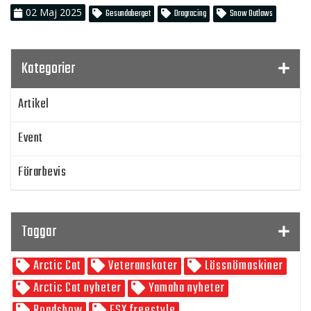
02
Maj
2025
Gesundaberget
Dragracing
Snow Outlaws
Kategorier
Artikel
Event
Förarbevis
Program
Taggar
SnowRider TV
Arctic Cat
Veteranskoter
Lössnömaskiner
Skoterpodden
Arctic Cat nyheter
Yamaha nyheter
Roadshow
FSX freestyle