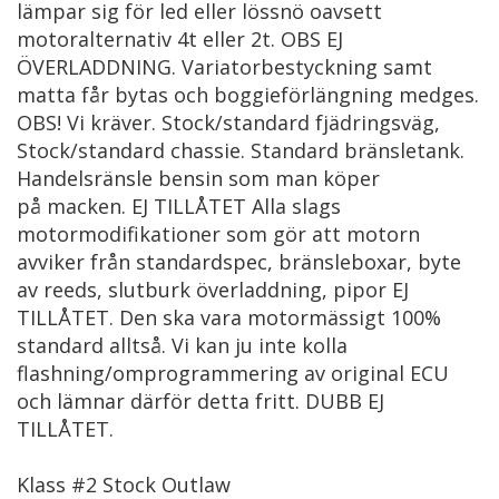
lämpar sig för led eller lössnö oavsett
motoralternativ 4t eller 2t. OBS EJ
ÖVERLADDNING. Variatorbestyckning samt
matta får bytas och boggieförlängning medges.
OBS! Vi kräver. Stock/standard fjädringsväg,
Stock/standard chassie. Standard bränsletank.
Handelsränsle bensin som man köper
på macken. EJ TILLÅTET Alla slags
motormodifikationer som gör att motorn
avviker från standardspec, bränsleboxar, byte
av reeds, slutburk överladdning, pipor EJ
TILLÅTET. Den ska vara motormässigt 100%
standard alltså. Vi kan ju inte kolla
flashning/omprogrammering av original ECU
och lämnar därför detta fritt. DUBB EJ
TILLÅTET.
Klass #2 Stock Outlaw