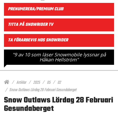
PRENUMERERA/PREMIUM CLUB
TITTA PÅ SNOWRIDER TV
TA FÖRARBEVIS HOS SNOWRIDER
"9 av 10 som läser Snowmobile lyssnar på
Håkan Hellström"
Artiklar
2025
05
02
Snow Outlaws Lördag 28 Februari Gesundaberget
Snow Outlaws Lördag 28 Februari
Gesundaberget