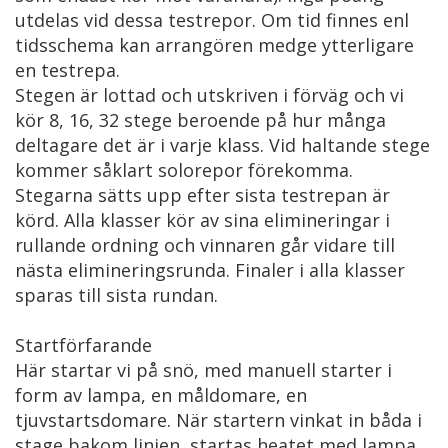
utdelas vid dessa testrepor. Om tid finnes enl
tidsschema kan arrangören medge ytterligare
en testrepa.
Stegen är lottad och utskriven i förväg och vi
kör 8, 16, 32 stege beroende på hur många
deltagare det är i varje klass. Vid haltande stege
kommer såklart solorepor förekomma.
Stegarna sätts upp efter sista testrepan är
körd. Alla klasser kör av sina elimineringar i
rullande ordning och vinnaren går vidare till
nästa elimineringsrunda. Finaler i alla klasser
sparas till sista rundan.
Startförfarande
Här startar vi på snö, med manuell starter i
form av lampa, en måldomare, en
tjuvstartsdomare. När startern vinkat in båda i
stage bakom linjen, startas heatet med lampa.