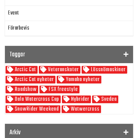
Event
Förarbevis
Program
Taggar
SnowRider TV
Arctic Cat
Veteranskoter
Lössnömaskiner
Skoterpodden
Arctic Cat nyheter
Yamaha nyheter
Roadshow
FSX freestyle
Dala Watercross Cup
Hybrider
Svedea
SnowRider Weekend
Watwercross
Gamla Nummer
Tucker Hibbert
SnowRider Hoddie
Garmin
Lynx
pDrive
Arkiv