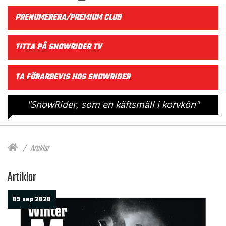
PRENUMERERA/PREMIUM CLUB
TITTA PÅ SNOWRIDER TV
TA FÖRARBEVIS HOS SNOWRIDER
"SnowRider, som en käftsmäll i korvkön"
Artiklar
Artiklar
05 sep 2020