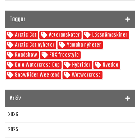
Program
Taggar
SnowRider TV
Arctic Cat
Veteranskoter
Lössnömaskiner
Skoterpodden
Arctic Cat nyheter
Yamaha nyheter
Roadshow
FSX freestyle
Dala Watercross Cup
Hybrider
Svedea
SnowRider Weekend
Watwercross
Gamla Nummer
Tucker Hibbert
SnowRider Hoddie
Garmin
Lynx
pDrive
Arkiv
Zeppelinarn
Snöskoterkläder
TOBE
FXR
2026
Klim
Jethwear
Arctic Cat ZR 200
Laga mat
Mattias Jonsson
2025
Gammal snöskoter
Resultat
Lisa Sundberg