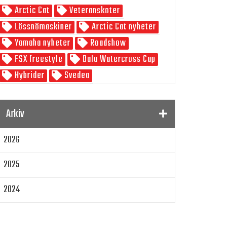
Arctic Cat
Veteranskoter
Skoterpodden
Lössnömaskiner
Arctic Cat nyheter
Yamaha nyheter
Roadshow
FSX freestyle
Dala Watercross Cup
Hybrider
Svedea
SnowRider Weekend
Watwercross
Gamla Nummer
Tucker Hibbert
Arkiv
SnowRider Hoddie
Garmin
Lynx
2026
pDrive
Zeppelinarn
Snöskoterkläder
TOBE
FXR
2025
Klim
Jethwear
Arctic Cat ZR 200
Laga mat
Mattias Jonsson
2024
Gammal snöskoter
Resultat
2023
Lisa Sundberg
IQ Trippeln