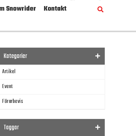
m Snowrider
Kontakt
Kategorier
Artikel
Event
Förarbevis
Program
Taggar
SnowRider TV