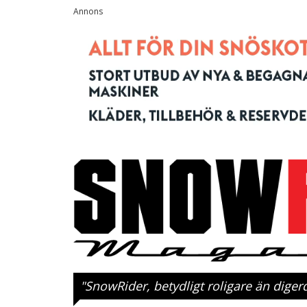
"SnowRider, betydligt roligare än dige