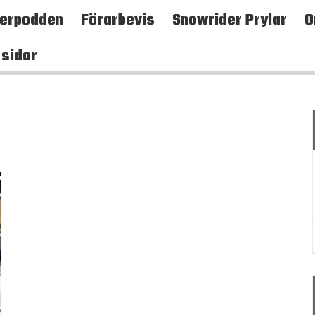
terpodden
Förarbevis
Snowrider Prylar
O
 sidor