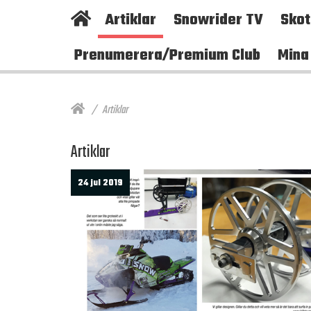
Artiklar
Snowrider TV
Sko
Prenumerera/Premium Club
Mina
Artiklar
Artiklar
24 jul 2019