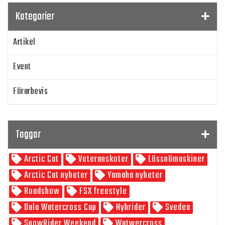
Kategorier
Artikel
Event
Förarbevis
Program
Taggar
SnowRider TV
Arctic Cat
Veteranskoter
Lössnömaskiner
Skoterpodden
Arctic Cat nyheter
Yamaha nyheter
Roadshow
FSX freestyle
Dala Watercross Cup
Hybrider
Svedea
SnowRider Weekend
Watwercross