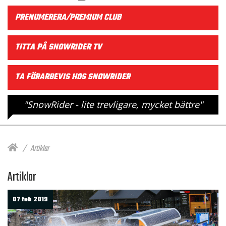
PRENUMERERA/PREMIUM CLUB
TITTA PÅ SNOWRIDER TV
TA FÖRARBEVIS HOS SNOWRIDER
"SnowRider - lite trevligare, mycket bättre"
Artiklar
Artiklar
07 feb 2019