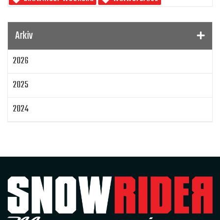
Gamla Nummer
Tucker Hibbert
SnowRider Hoddie
Garmin
Lynx
pDrive
Arkiv
Zeppelinarn
Snöskoterkläder
TOBE
FXR
2026
Klim
Jethwear
Arctic Cat ZR 200
Laga mat
Mattias Jonsson
2025
Gammal snöskoter
Resultat
Lisa Sundberg
IQ Trippeln
Topphastiget
2024
Jämföra snöskotrar
Maptum Performance
2023
Originalbox
Effektöka
Chippa
Original ECU
Loggning
Mappning
MapTun
2022
300 hästkrafter
Snow outlaws
2021
Encylindrig tvåtaktsmotor med EBK
Snowrider Magazine
Extrakylaren
2020
Bromsning av bensin
Det encylindriga undret