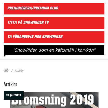
PRENUMERERA/PREMIUM CLUB
TITTA PÅ SNOWRIDER TV
TA FÖRARBEVIS HOS SNOWRIDER
"SnowRider, som en käftsmäll i korvkön"
Artiklar
Artiklar
13 jul 2019