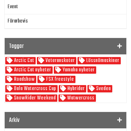
Event
Förarbevis
Program
Taggar
SnowRider TV
Arctic Cat
Veteranskoter
Lössnömaskiner
Skoterpodden
Arctic Cat nyheter
Yamaha nyheter
Roadshow
FSX freestyle
Dala Watercross Cup
Hybrider
Svedea
SnowRider Weekend
Watwercross
Gamla Nummer
Tucker Hibbert
SnowRider Hoddie
Garmin
Lynx
pDrive
Arkiv
Zeppelinarn
Snöskoterkläder
TOBE
FXR