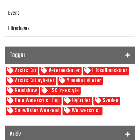
Event
Förarbevis
Program
Taggar
SnowRider TV
Arctic Cat
Veteranskoter
Lössnömaskiner
Skoterpodden
Arctic Cat nyheter
Yamaha nyheter
Roadshow
FSX freestyle
Dala Watercross Cup
Hybrider
Svedea
SnowRider Weekend
Watwercross
Gamla Nummer
Tucker Hibbert
SnowRider Hoddie
Garmin
Lynx
pDrive
Arkiv