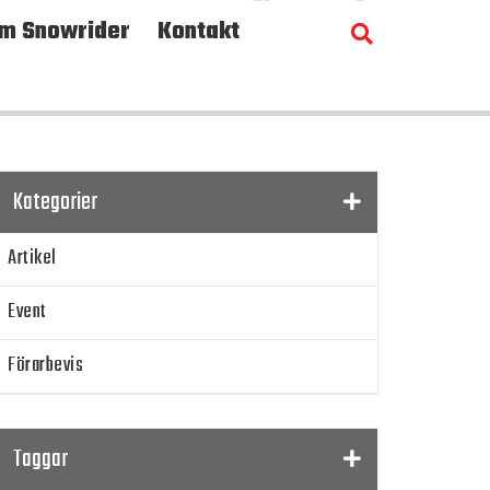
m Snowrider
Kontakt
Kategorier
Artikel
Event
Förarbevis
Program
Taggar
SnowRider TV