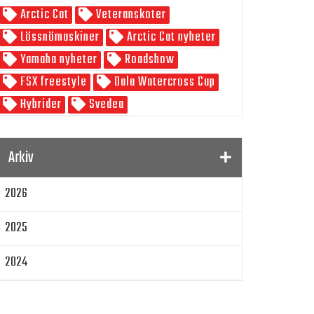
Arctic Cat
Veteranskoter
Skoterpodden
Lössnömaskiner
Arctic Cat nyheter
Yamaha nyheter
Roadshow
FSX freestyle
Dala Watercross Cup
Hybrider
Svedea
SnowRider Weekend
Watwercross
Gamla Nummer
Tucker Hibbert
Arkiv
SnowRider Hoddie
Garmin
Lynx
2026
pDrive
Zeppelinarn
Snöskoterkläder
TOBE
FXR
2025
Klim
Jethwear
Arctic Cat ZR 200
Laga mat
Mattias Jonsson
2024
Gammal snöskoter
Resultat
2023
Lisa Sundberg
IQ Trippeln