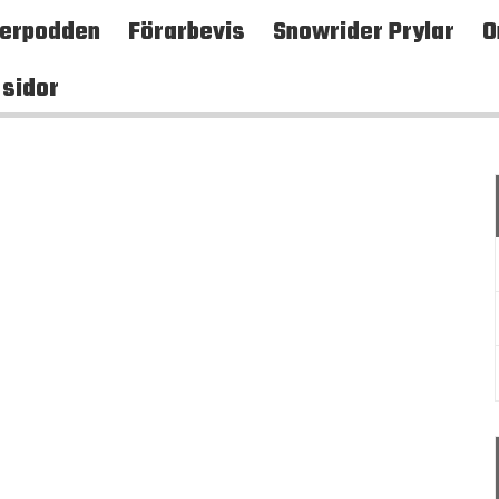
terpodden
Förarbevis
Snowrider Prylar
O
 sidor