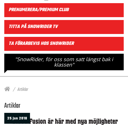
PRENUMERERA/PREMIUM CLUB
TITTA PÅ SNOWRIDER TV
TA FÖRARBEVIS HOS SNOWRIDER
"SnowRider, för oss som satt längst bak i
klassen"
Artiklar
Artiklar
25 jun 2018