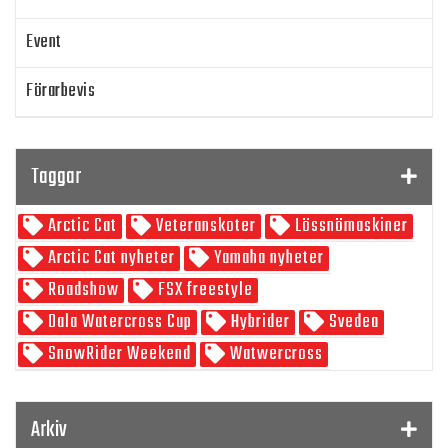
Event
Förarbevis
Program
Taggar
SnowRider TV
Arctic Cat
Veteranskoter
Lössnömaskiner
Skoterpodden
Arctic Cat nyheter
Yamaha nyheter
Roadshow
FSX freestyle
Dala Watercross Cup
Hybrider
Svedea
SnowRider Weekend
Watwercross
Gamla Nummer
Tucker Hibbert
SnowRider Hoddie
Garmin
Lynx
pDrive
Arkiv