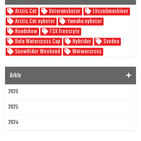
Arctic Cat
Veteranskoter
Lössnömaskiner
Skoterpodden
Arctic Cat nyheter
Yamaha nyheter
Roadshow
FSX freestyle
Dala Watercross Cup
Hybrider
Svedea
SnowRider Weekend
Watwercross
Gamla Nummer
Tucker Hibbert
SnowRider Hoddie
Garmin
Lynx
pDrive
Arkiv
Zeppelinarn
Snöskoterkläder
TOBE
FXR
2026
Klim
Jethwear
Arctic Cat ZR 200
Laga mat
Mattias Jonsson
2025
Gammal snöskoter
Resultat
Lisa Sundberg
IQ Trippeln
Topphastiget
2024
Jämföra snöskotrar
Maptum Performance
2023