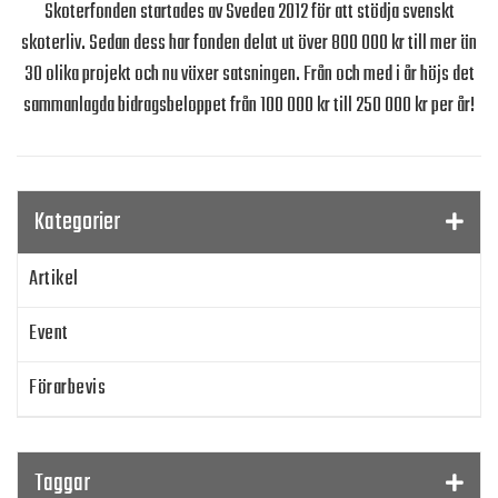
Skoterfonden startades av Svedea 2012 för att stödja svenskt
skoterliv. Sedan dess har fonden delat ut över 800 000 kr till mer än
30 olika projekt och nu växer satsningen. Från och med i år höjs det
sammanlagda bidragsbeloppet från 100 000 kr till 250 000 kr per år!
Kategorier
Artikel
Event
Förarbevis
Program
Taggar
SnowRider TV