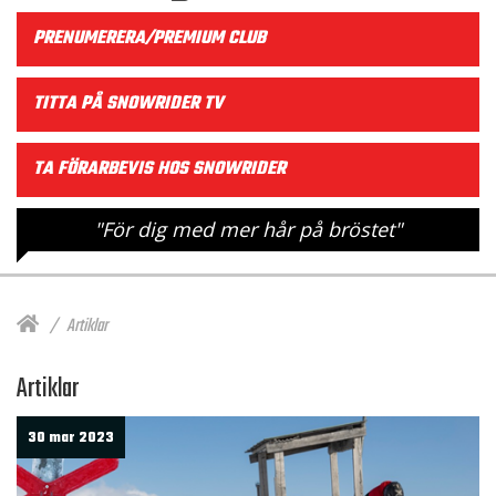
PRENUMERERA/PREMIUM CLUB
TITTA PÅ SNOWRIDER TV
TA FÖRARBEVIS HOS SNOWRIDER
"För dig med mer hår på bröstet"
Artiklar
Artiklar
30 mar 2023