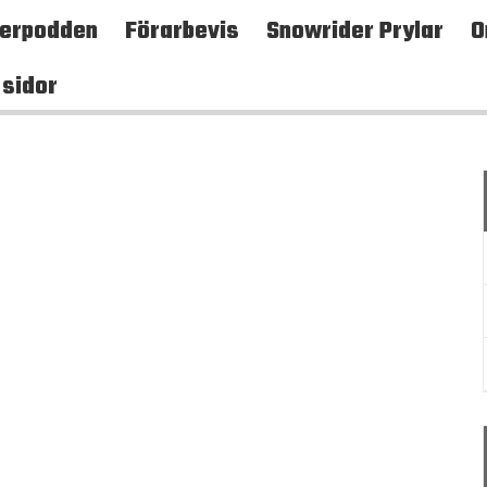
terpodden
Förarbevis
Snowrider Prylar
O
 sidor