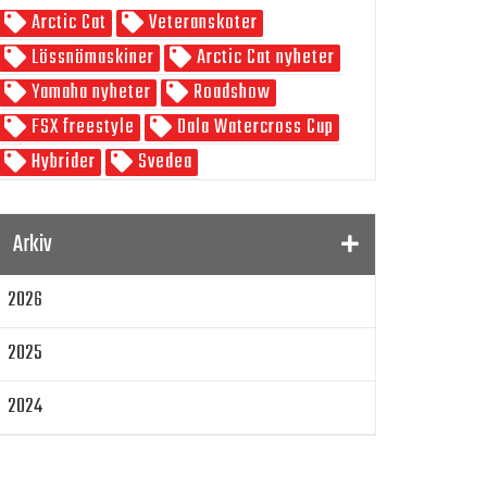
Arctic Cat
Veteranskoter
Skoterpodden
Lössnömaskiner
Arctic Cat nyheter
Yamaha nyheter
Roadshow
FSX freestyle
Dala Watercross Cup
Hybrider
Svedea
SnowRider Weekend
Watwercross
Gamla Nummer
Tucker Hibbert
Arkiv
SnowRider Hoddie
Garmin
Lynx
2026
pDrive
Zeppelinarn
Snöskoterkläder
TOBE
FXR
2025
Klim
Jethwear
Arctic Cat ZR 200
Laga mat
Mattias Jonsson
2024
Gammal snöskoter
Resultat
2023
Lisa Sundberg
IQ Trippeln