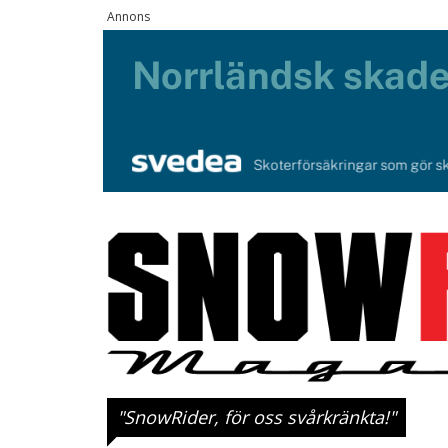
"SnowRider, för oss svårkränkta!"