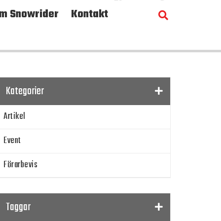
m Snowrider
Kontakt
Kategorier
Artikel
Event
Förarbevis
Program
Taggar
SnowRider TV