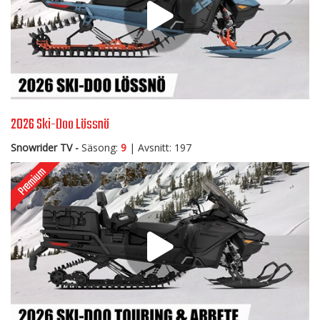
2026 Ski-Doo Lössnö
Snowrider TV -
Säsong:
9
| Avsnitt: 197