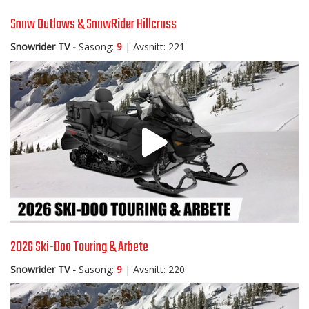
Snow Outlaws & SnowRider Hillcross
Snowrider TV -
Säsong:
9
| Avsnitt: 221
2026 Ski-Doo Touring & Arbete
Snowrider TV -
Säsong:
9
| Avsnitt: 220