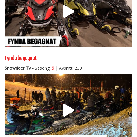
Fynda begagnat
Snowrider TV -
Säsong:
9
| Avsnitt: 233