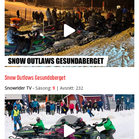
Snow Outlaws Gesundaberget
Snowrider TV -
Säsong:
9
| Avsnitt: 232