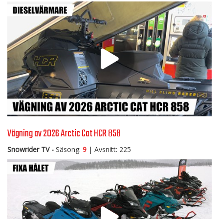
Vägning av 2026 Arctic Cat HCR 858
Snowrider TV -
Säsong:
9
| Avsnitt: 225