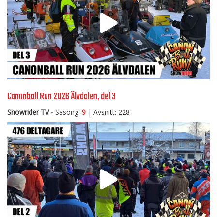
Canonball Run 2026 Älvdalen, del 3
Snowrider TV -
Säsong:
9
| Avsnitt: 228