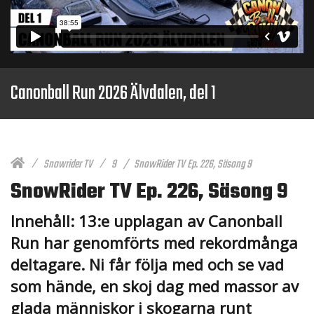
Canonball Run 2026 Älvdalen, del 1
Snowrider TV
9
SnowRider TV Ep. 226, Säsong 9
SnowRider TV Ep. 226, Säsong 9
Innehåll: 13:e upplagan av Canonball
Run har genomförts med rekordmånga
deltagare. Ni får följa med och se vad
som hände, en skoj dag med massor av
glada människor i skogarna runt