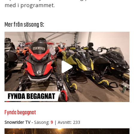
med i programmet.
Mer från säsong 9:
Fynda begagnat
Snowrider TV -
Säsong:
9
| Avsnitt: 233