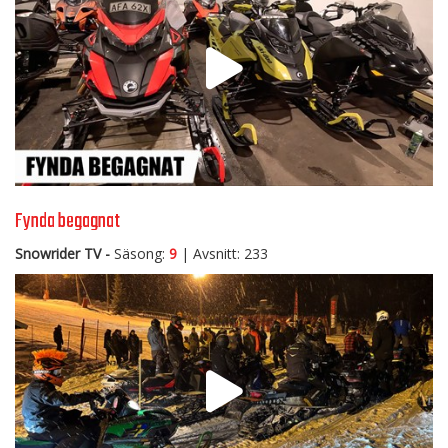
Fynda begagnat
Snowrider TV -
Säsong:
9
| Avsnitt: 233