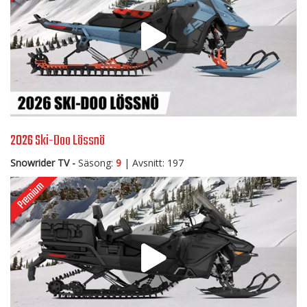
2026 Ski-Doo Lössnö
Snowrider TV -
Säsong:
9
| Avsnitt: 197