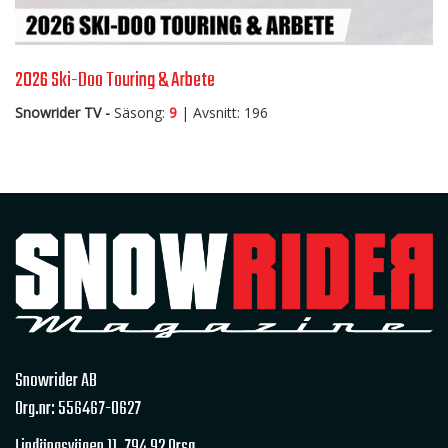
2026 Ski-Doo Touring & Arbete
Snowrider TV -
Säsong:
9
| Avsnitt: 196
Snowrider AB
Org.nr: 556467-0627
Lindängsvägen 11,
794 92 Orsa