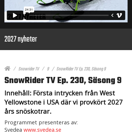
2027 nyheter
Snowrider TV
9
SnowRider TV Ep. 230, Säsong 9
SnowRider TV Ep. 230, Säsong 9
Innehåll: Första intrycken från West
Yellowstone i USA där vi provkört 2027
års snöskotrar.
Programmet presenteras av:
Svedea
www.svedea.se