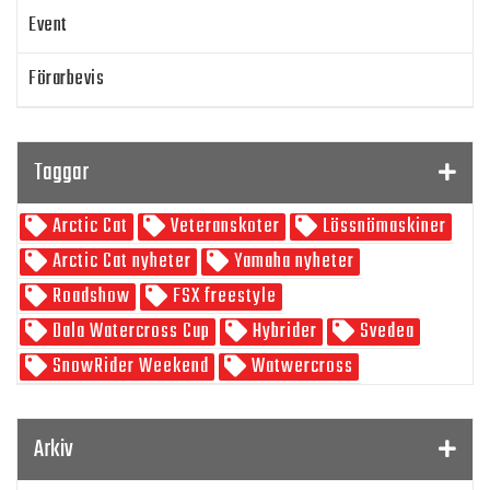
Event
Förarbevis
Program
Taggar
SnowRider TV
Arctic Cat
Veteranskoter
Lössnömaskiner
Skoterpodden
Arctic Cat nyheter
Yamaha nyheter
Roadshow
FSX freestyle
Dala Watercross Cup
Hybrider
Svedea
SnowRider Weekend
Watwercross
Gamla Nummer
Tucker Hibbert
SnowRider Hoddie
Garmin
Lynx
pDrive
Arkiv
Zeppelinarn
Snöskoterkläder
TOBE
FXR