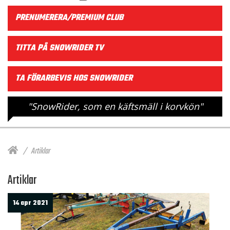
PRENUMERERA/PREMIUM CLUB
TITTA PÅ SNOWRIDER TV
TA FÖRARBEVIS HOS SNOWRIDER
"SnowRider, som en käftsmäll i korvkön"
Artiklar
Artiklar
14 apr 2021