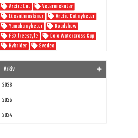
Arctic Cat
Veteranskoter
Skoterpodden
Lössnömaskiner
Arctic Cat nyheter
Yamaha nyheter
Roadshow
FSX freestyle
Dala Watercross Cup
Hybrider
Svedea
SnowRider Weekend
Watwercross
Gamla Nummer
Tucker Hibbert
Arkiv
SnowRider Hoddie
Garmin
Lynx
2026
pDrive
Zeppelinarn
Snöskoterkläder
TOBE
FXR
2025
Klim
Jethwear
Arctic Cat ZR 200
Laga mat
Mattias Jonsson
2024
Gammal snöskoter
Resultat
2023
Lisa Sundberg
IQ Trippeln