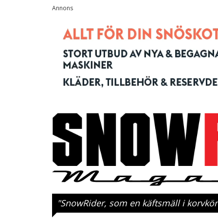
"SnowRider, som en käftsmäll i korvkö