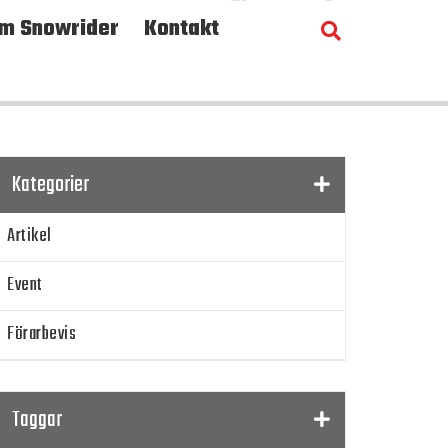
m Snowrider
Kontakt
Kategorier
Artikel
Event
Förarbevis
Program
Taggar
SnowRider TV