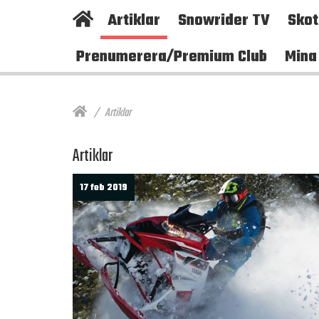
Artiklar
Snowrider TV
Sko
Prenumerera/Premium Club
Mina
Artiklar
Artiklar
17 feb 2019