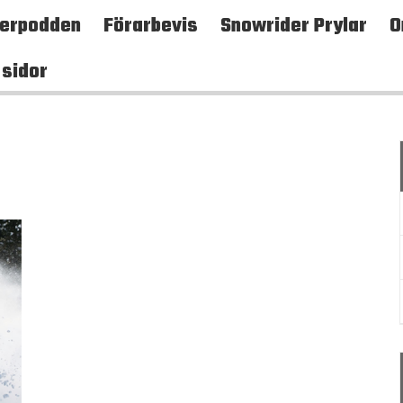
terpodden
Förarbevis
Snowrider Prylar
O
 sidor